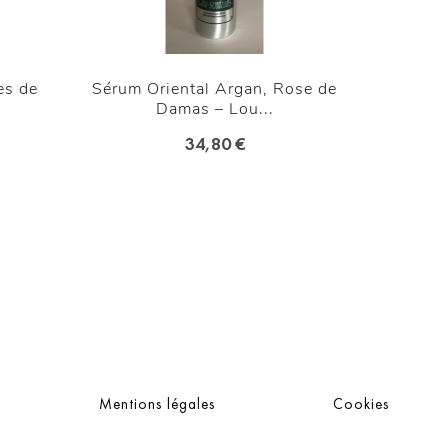
es de
Sérum Oriental Argan, Rose de
Baum
Damas – Lou...
34,80 €
Mentions légales
Cookies