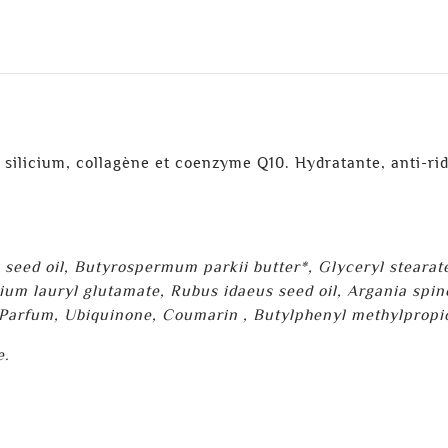
silicium, collagène et coenzyme Q10. Hydratante, anti-ride
eed oil, Butyrospermum parkii butter*, Glyceryl stearate,
dium lauryl glutamate, Rubus idaeus seed oil, Argania spin
, Parfum, Ubiquinone, Coumarin , Butylphenyl methylpropio
e.