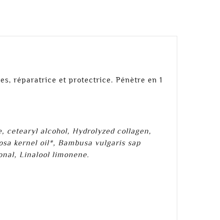
s, réparatrice et protectrice. Pénètre en 1
 cetearyl alcohol, Hydrolyzed collagen,
osa kernel oil*, Bambusa vulgaris sap
nal, Linalool limonene.